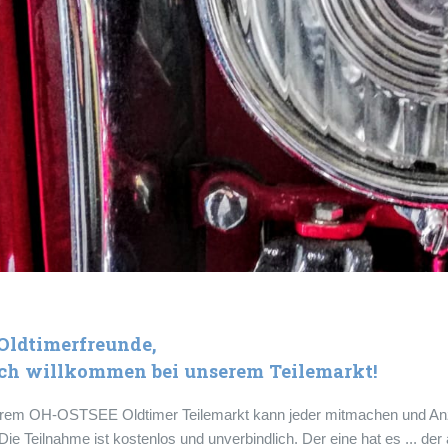
 Oldtimerfreunde,
ich willkommen bei unserem Teilemarkt!
erem OH-OSTSEE Oldtimer Teilemarkt kann jeder mitmachen und A
Die Teilnahme ist kostenlos und unverbindlich. Der eine hat es ... der