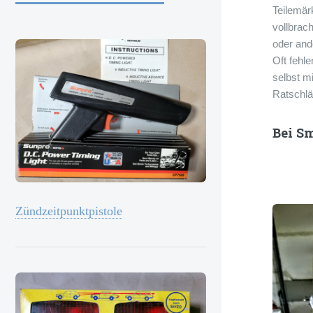
Teilemär
vollbrac
oder and
Oft fehl
selbst m
Ratschl
Bei S
Zündzeitpunktpistole