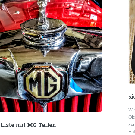
si
Wir
Old
 Liste mit MG Teilen
zum
En